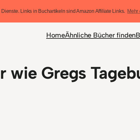
 Dienste. Links in Buchartikeln sind Amazon Affiliate Links.
Mehr 
Home
Ähnliche Bücher finden
B
r wie Gregs Tageb